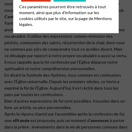
tout vent, comme la fleur du pissenlit. Notre confiance en Dieu
Ces paramètres pourront être retrouvés à tout
nous assure que la parole de l’Évangile est efficace, porte du fruit.
moment, ainsi que plus d'information sur les
Confession de foi
cookies utilisés par le site, sur la page de
Mentions
Parfois, l’assemblée dit le Symbole des Apôtres. Ce texte est
légales.
ancien et les confessions contemporaines n’utilisent pas le même
vocabulaire. Il utilise des expressions comme rémission des
péchés, communion des saints, résurrection de la chair, dont nous
ne sommes pas sûrs de comprendre tout ce qu’elles disent. Mais
ce décalage par rapport à notre propre vocabulaire a aussi sa vertu,
il nous rappelle que la foi confessée par l’Église dépasse notre
spiritualité et notre compréhension personnelles.
En disant le Symbole des Apôtres, nous sommes en communion
avec l’Église universelle. Depuis les premiers siècles, ce texte a
exprimé la foi de l’Église. Aujourd’hui, il est récité dans tous les
pays par toutes les confessions.
Bien d’autres expressions de foi sont possibles, trouvées dans un
livre, un article, ou plus personnelles.
Après le répons chanté par l’assemblée après la confession de foi,
une
offrande
est proposée, puis un moment d’
annonces
à porter
dans la prière : évènements dans la vie de personnes connues dans