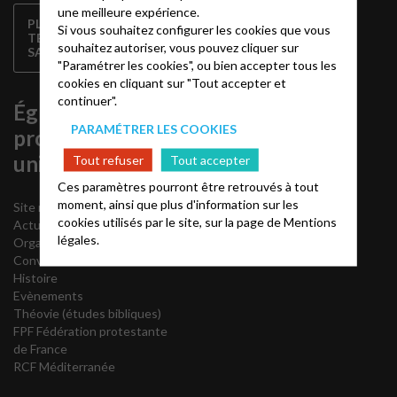
varoise
une meilleure expérience.
PLAN D'ACCÈS AU
Si vous souhaitez configurer les cookies que vous
TEMPLE DE
souhaitez autoriser, vous pouvez cliquer sur
SANARY
"Paramétrer les cookies", ou bien accepter tous les
cookies en cliquant sur "Tout accepter et
continuer".
Église
PARAMÉTRER LES COOKIES
protestante
unie de France
Tout refuser
Tout accepter
Ces paramètres pourront être retrouvés à tout
moment, ainsi que plus d'information sur les
Site national EPUdF
cookies utilisés par le site, sur la page de
Mentions
Actualités
légales.
Organisation
Convictions
Histoire
Evènements
Théovie
(études bibliques)
FPF Fédération protestante
de France
RCF Méditerranée