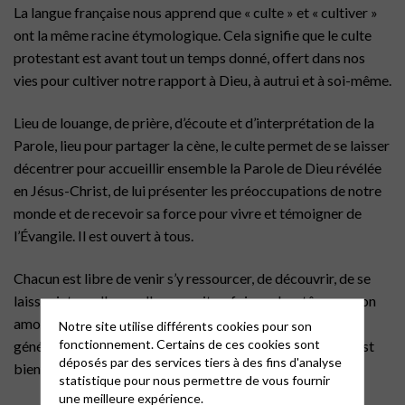
La langue française nous apprend que « culte » et « cultiver »
ont la même racine étymologique. Cela signifie que le culte
protestant est avant tout un temps donné, offert dans nos
vies pour cultiver notre rapport à Dieu, à autrui et à soi-même.
Lieu de louange, de prière, d’écoute et d’interprétation de la
Parole, lieu pour partager la cène, le culte permet de se laisser
décentrer pour accueillir ensemble la Parole de Dieu révélée
en Jésus-Christ, de lui présenter les préoccupations de notre
monde et de recevoir sa force pour vivre et témoigner de
l’Évangile. Il est ouvert à tous.
Chacun est libre de venir s’y ressourcer, de découvrir, de se
laisser interpeller quelle que soit sa foi, son baptême ou son
amour pour Dieu. Un soupçon de curiosité suffit
Notre site utilise différents cookies pour son
fonctionnement. Certains de ces cookies sont
généralement pour pousser la porte du temple ! Chacun est
déposés par des services tiers à des fins d'analyse
bienvenu, chacun est attendu.
statistique pour nous permettre de vous fournir
une meilleure expérience.