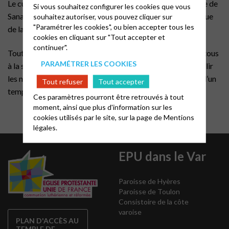
Le culte est célébré tous les dimanches à 10h30 au temple de
Si vous souhaitez configurer les cookies que vous
Sanary. Entrée et stationnement dans la pinède : 635 avenue
souhaitez autoriser, vous pouvez cliquer sur
"Paramétrer les cookies", ou bien accepter tous les
de la corniche du Soleil
cookies en cliquant sur "Tout accepter et
continuer".
Toute la saison de l’été, un verre de l’amitié est proposé à tous
PARAMÉTRER LES COOKIES
à la sortie du culte. Il renforce les liens et permet d’accueillir
les nouveaux, les vacanciers, les paroissiens d’été autour d’un
Tout refuser
Tout accepter
temps d’une très belle convivialité.
Ces paramètres pourront être retrouvés à tout
moment, ainsi que plus d'information sur les
cookies utilisés par le site, sur la page de
Mentions
légales.
EPU dans le Var
Paroisse de Hyères
Paroisse de Toulon
Consistoire de la côte
varoise
PLAN D'ACCÈS AU
TEMPLE DE