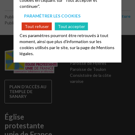
continuer".
PARAMÉTRER LES COOKIES
Musique et culture
Publié le 6 juin 2026
Publié par le webmaster
Tout refuser
Tout accepter
Ces paramètres pourront être retrouvés à tout
moment, ainsi que plus d'information sur les
EPU dans le Var
cookies utilisés par le site, sur la page de
Mentions
légales.
Paroisse de Hyères
Paroisse de Toulon
Consistoire de la côte
varoise
PLAN D'ACCÈS AU
TEMPLE DE
SANARY
Église
protestante
unie de France